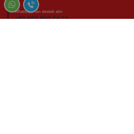
Whatsapp'tan destek alın
+90 850 850 74 74
Sosyal Medya Takip
Mahmutkalfa'da ödemeleriniz 100% güven altında.