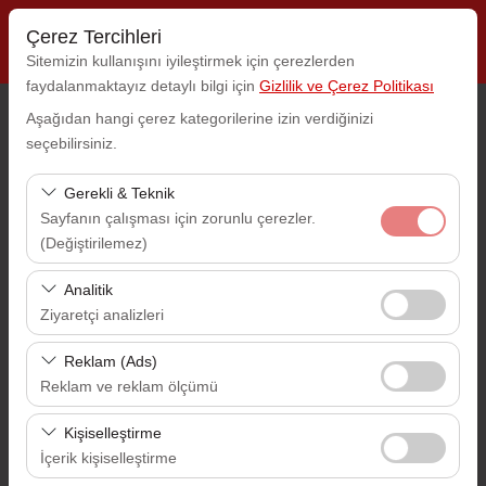
Çerez Tercihleri
Sitemizin kullanışını iyileştirmek için çerezlerden
faydalanmaktayız detaylı bilgi için
Gizlilik ve Çerez Politikası
Aşağıdan hangi çerez kategorilerine izin verdiğinizi
Araç Alış Yeri
seçebilirsiniz.
Nereden Alacaksınız?
Gerekli & Teknik
Sayfanın çalışması için zorunlu çerezler.
Farklı yerde bırakmak istiyorum
(Değiştirilemez)
Bu çerezler sitenin doğru şekilde çalışması, güvenlik,
Analitik
Araç Alım Tarihi
oturum yönetimi ve temel işlevler için gereklidir. Devre
Ziyaretçi analizleri
dışı bırakılamaz.
09:00
Bu çerezler, sitemizin nasıl kullanıldığını (ziyaretçi sayısı,
Reklam (Ads)
en çok ziyaret edilen sayfalar, kullanıcı davranışları)
Reklam ve reklam ölçümü
Araç Teslim Tarihi
analiz etmemizi sağlar. Bu veriler, web sitesi
Bu çerezler, size ilgi alanlarınıza uygun kişiselleştirilmiş
performansını ölçmek ve kullanıcı deneyimini sürekli
09:00
Kişiselleştirme
reklamlar göstermemize ve reklam kampanyalarımızın
iyileştirmek için kullanılır.
İçerik kişiselleştirme
etkinliğini (gösterim sayısı, tıklama oranı) ölçmemize