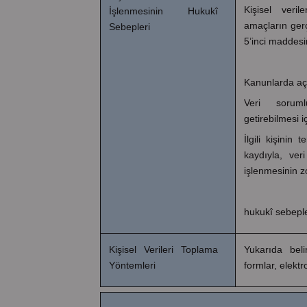
Kişisel veril
İşlenmesinin Hukukî
amaçların gerç
Sebepleri
5’inci maddesin
Kanunlarda aç
Veri sorum
getirebilmesi i
İlgili kişini
kaydıyla, ver
işlenmesinin z
hukukî sebeple
Kişisel Verileri Toplama
Yukarıda belir
Yöntemleri
formlar, elektr