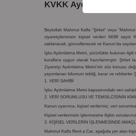
KVKK Aydınlatma Met
Beytullah Mahmut Kalfa “Şirket” veya “Mahmut Ka
ziyaretçilerimizin kişisel verileri 6698 sayı
saklanacak, güncellenecek ve Kanun’da sayılan i
İşbu Aydınlatma Metni, yürürlükte bulunan ilgil
kurallara uygun olarak hazırlanmıştır. Şirket t
Ziyaretçi Aydınlatma Metni’nin söz konusu değ
yayımlanan bilumum tebliğ, karar ve rehberler Şi
1. VERİ SAHİBİ
İşbu Aydınlatma Metni kapsamındaki veri sahipleri
2. VERİ SORUMLUSU VE TEMSİLCİSİNİN KİML
Kanun uyarınca, kişisel verileriniz; veri soruml
Kişisel verilerinizin işlenmesine ilişkin sorularını
3. KİŞİSEL VERİLERİN İŞLENMESİNDE AMA
Mahmut Kalfa Rent a Car, aşağıda yer alan kişisel