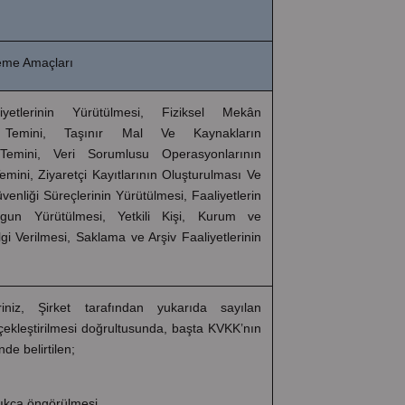
şleme Amaçları
liyetlerinin Yürütülmesi, Fiziksel Mekân
n Temini, Taşınır Mal Ve Kaynakların
 Temini, Veri Sorumlusu Operasyonlarının
emini, Ziyaretçi Kayıtlarının Oluşturulması Ve
üvenliği Süreçlerinin Yürütülmesi, Faaliyetlerin
un Yürütülmesi, Yetkili Kişi, Kurum ve
lgi Verilmesi, Saklama ve Arşiv Faaliyetlerinin
eriniz, Şirket tarafından yukarıda sayılan
ekleştirilmesi doğrultusunda, başta KVKK’nın
de belirtilen;
ıkça öngörülmesi,