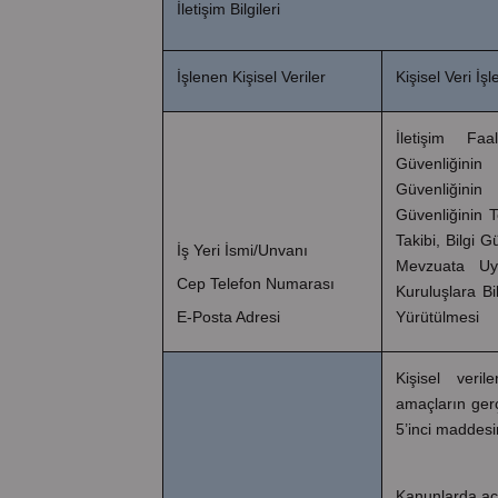
İletişim Bilgileri
İşlenen Kişisel Veriler
Kişisel Veri İ
İletişim Faa
Güvenliğini
Güvenliğinin
Güvenliğinin T
Takibi, Bilgi G
İş Yeri İsmi/Unvanı
Mevzuata Uyg
Cep Telefon Numarası
Kuruluşlara Bi
E-Posta Adresi
Yürütülmesi
Kişisel veril
amaçların gerç
5’inci maddesin
Kanunlarda aç