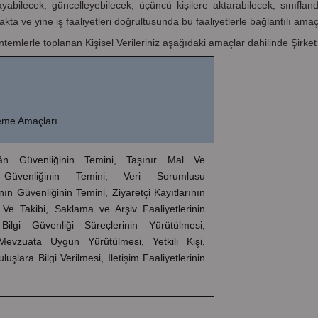
ayabilecek, güncelleyebilecek, üçüncü kişilere aktarabilecek, sınıflandır
ta ve yine iş faaliyetleri doğrultusunda bu faaliyetlerle bağlantılı amaç
ntemlerle toplanan Kişisel Verileriniz aşağıdaki amaçlar dahilinde Şirket
şleme Amaçları
ân Güvenliğinin Temini, Taşınır Mal Ve
 Güvenliğinin Temini, Veri Sorumlusu
ın Güvenliğinin Temini, Ziyaretçi Kayıtlarının
 Ve Takibi, Saklama ve Arşiv Faaliyetlerinin
Bilgi Güvenliği Süreçlerinin Yürütülmesi,
 Mevzuata Uygun Yürütülmesi, Yetkili Kişi,
uşlara Bilgi Verilmesi, İletişim Faaliyetlerinin