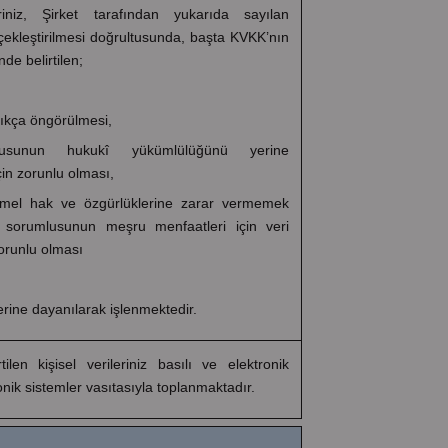
eriniz, Şirket tarafından yukarıda sayılan
ekleştirilmesi doğrultusunda, başta KVKK’nın
de belirtilen;
ıkça öngörülmesi,
lusunun hukukî yükümlülüğünü yerine
çin zorunlu olması,
n temel hak ve özgürlüklerine zarar vermemek
i sorumlusunun meşru menfaatleri için veri
orunlu olması
rine dayanılarak işlenmektedir.
tilen kişisel verileriniz basılı ve elektronik
onik sistemler vasıtasıyla toplanmaktadır.