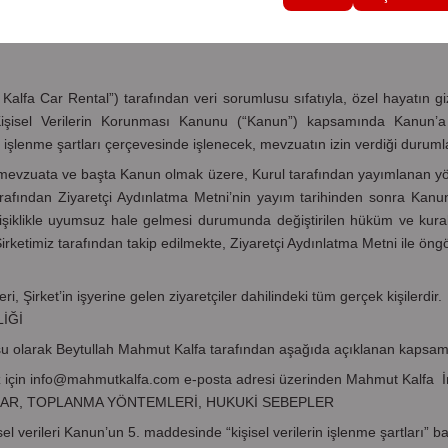
ni
lfa Car Rental”) tarafından veri sorumlusu sıfatıyla, özel hayatın gi
lı Kişisel Verilerin Korunması Kanunu (“Kanun”) kapsamında Kanun’a
şlenme şartları çerçevesinde işlenecek, mevzuatın izin verdiği durumlar
i mevzuata ve başta Kanun olmak üzere, Kurul tarafından yayımlanan yön
arafından Ziyaretçi Aydınlatma Metni’nin yayım tarihinden sonra Kanun
işiklikle uyumsuz hale gelmesi durumunda değiştirilen hüküm ve kurall
rketimiz tarafından takip edilmekte, Ziyaretçi Aydınlatma Metni ile öngö
, Şirket’in işyerine gelen ziyaretçiler dahilindeki tüm gerçek kişilerdir.
İĞİ
usu
olarak Beytullah Mahmut Kalfa tarafından aşağıda açıklanan kapsamd
z için
info@mahmutkalfa.com
e-posta adresi üzerinden Mahmut Kalfa
İ
ÇLAR, TOPLANMA YÖNTEMLERİ, HUKUKİ SEBEPLER
 verileri Kanun’un 5. maddesinde “kişisel verilerin işlenme şartları” ba