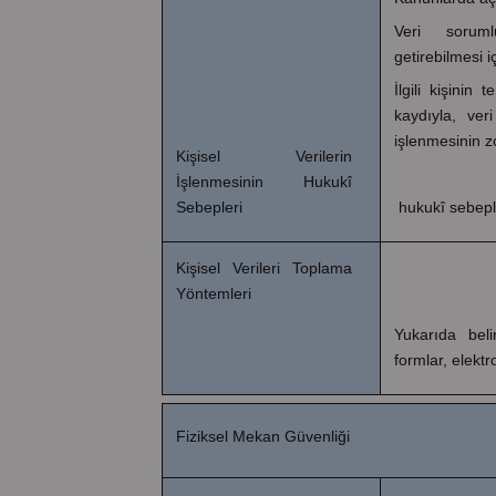
Veri sorum
getirebilmesi i
İlgili kişini
kaydıyla, ver
işlenmesinin z
Kişisel Verilerin
İşlenmesinin Hukukî
hukukî sebeple
Sebepleri
Kişisel Verileri Toplama
Yöntemleri
Yukarıda belir
formlar, elektr
Fiziksel Mekan Güvenliği