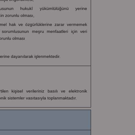
lusunun hukukî yükümlülüğünü yerine
çin zorunlu olması,
n temel hak ve özgürlüklerine zarar vermemek
i sorumlusunun meşru menfaatleri için veri
orunlu olması
rine dayanılarak işlenmektedir.
tilen kişisel verileriniz basılı ve elektronik
onik sistemler vasıtasıyla toplanmaktadır.