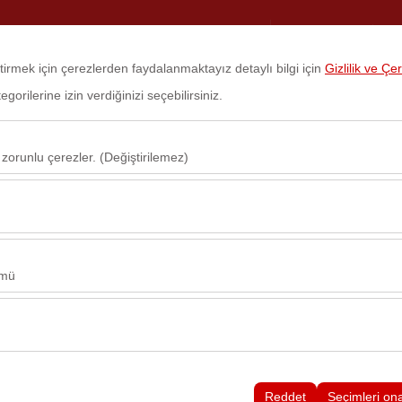
Rezervasyon Yönetimi
Giriş Yap
eştirmek için çerezlerden faydalanmaktayız detaylı bilgi için
Gizlilik ve Çe
orilerine izin verdiğinizi seçebilirsiniz.
anyalar
Sık Sorulan Sorular
Kiralama Koşulları
Blog
Hakkım
 zorunlu çerezler. (Değiştirilemez)
Araç Alım Tarihi
Araç Teslim Tarihi
u şekilde çalışması, güvenlik, oturum yönetimi ve temel işlevler için gere
09:00
sıl kullanıldığını (ziyaretçi sayısı, en çok ziyaret edilen sayfalar, kullanı
Bu veriler, web sitesi performansını ölçmek ve kullanıcı deneyimini sürekl
ümü
alanlarınıza uygun kişiselleştirilmiş reklamlar göstermemize ve reklam k
yısı, tıklama oranı) ölçmemize olanak tanır.
rayüzü ayarlarınızı, dil tercihinizi ve diğer yapılandırmalarınızı koruyara
nı ve sürekliliğini sağlamak amacıyla kullanılır.
Reddet
Seçimleri on