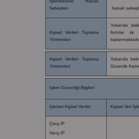
İşlenmesinin Hukukî
hukukî sebeple
Sebepleri
Yukarıda belir
Kişisel Verileri Toplama
formlar ile 
Yöntemleri
toplanmaktadır
Kişisel Verileri Toplama
Yukarıda belir
Yöntemleri
Güvenlik Kamer
İşlem Güvenliği Bilgileri
İşlenen Kişisel Veriler
Kişisel Veri İ
Çıkış IP
Varış IP