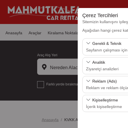
Çerez Tercihleri
Sitemizin kullanışını iyil
Aşağıdan hangi çerez kateg
Anasayfa
Araçlar
Kiralama Noktaları
Filo Kiralama
Kamp
Gerekli & Teknik
Sayfanın çalışması için
Araç Alış Yeri
Bu çerezler sitenin doğr
Analitik
bırakılamaz.
Nereden Alacaksınız?
Ziyaretçi analizleri
Bu çerezler, sitemizin na
Reklam (Ads)
Farklı yerde bırakmak istiyorum
analiz etmemizi sağlar. 
Reklam ve reklam ölç
kullanılır.
Bu çerezler, size ilgi 
Kişiselleştirme
etkinliğini (gösterim sa
İçerik kişiselleştirme
Bu çerezler, kullanıcı a
Anasayfa
KVKK Aydınlatma Metni
deneyiminizin tutarlılığı