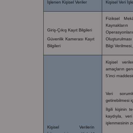
İşlenen Kişisel Veriler
Kişisel Veri İ
Fiziksel Mek
Kaynakların
Giriş-Çıkış Kayıt Bilgileri
Operasyonların
Güvenlik Kamerası Kayıt
Oluşturulması 
Bilgileri
Bilgi Verilmesi
Kişisel veril
amaçların gerç
5’inci maddesin
Veri sorum
getirebilmesi i
İlgili kişini
kaydıyla, ver
işlenmesinin z
Kişisel Verilerin