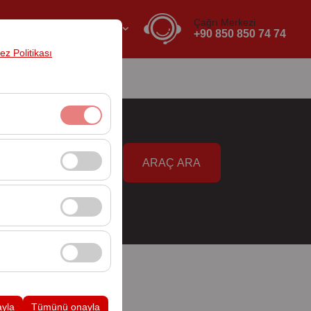
Çağrı Merkezi
TR
EURO
+90 850 850 74 74
rez Politikası
ızda
İletişim
klidir. Devre dışı
ARAÇ ARA
09:00
cı davranışları)
i iyileştirmek için
ampanyalarımızın
k, platformdaki
ayla
Tümünü onayla