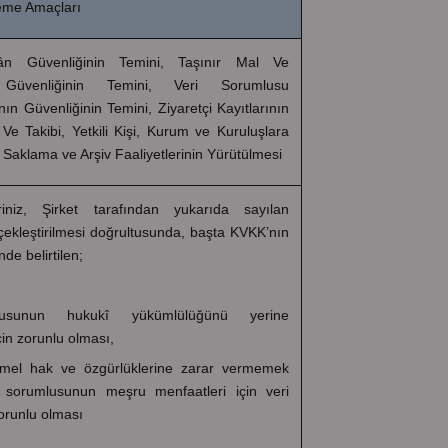
şleme Amaçları
ân Güvenliğinin Temini, Taşınır Mal Ve
 Güvenliğinin Temini, Veri Sorumlusu
ın Güvenliğinin Temini, Ziyaretçi Kayıtlarının
Ve Takibi, Yetkili Kişi, Kurum ve Kuruluşlara
, Saklama ve Arşiv Faaliyetlerinin Yürütülmesi
eriniz, Şirket tarafından yukarıda sayılan
ekleştirilmesi doğrultusunda, başta KVKK’nın
de belirtilen;
lusunun hukukî yükümlülüğünü yerine
çin zorunlu olması,
n temel hak ve özgürlüklerine zarar vermemek
i sorumlusunun meşru menfaatleri için veri
orunlu olması