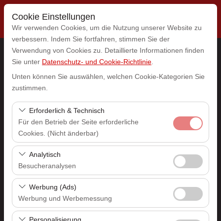
Cookie Einstellungen
Wir verwenden Cookies, um die Nutzung unserer Website zu
verbessern. Indem Sie fortfahren, stimmen Sie der
Verwendung von Cookies zu. Detaillierte Informationen finden
Sie unter
Datenschutz- und Cookie-Richtlinie
.
Abholstation
Unten können Sie auswählen, welchen Cookie-Kategorien Sie
Auswählen
zustimmen.
Erforderlich & Technisch
Eine andere Rückgabestation auswählen
Für den Betrieb der Seite erforderliche
Cookies. (Nicht änderbar)
Abholdatum & Zeit
Diese Cookies sind für das ordnungsgemäße
Analytisch
09:00
Funktionieren der Website, die Sicherheit, die
Besucheranalysen
Sitzungsverwaltung und grundlegende Funktionen
Rückgabedatum & Zeit
Diese Cookies ermöglichen es uns, zu analysieren, wie
erforderlich. Sie können nicht deaktiviert werden.
Werbung (Ads)
unsere Website genutzt wird (Besucherzahl,
Werbung und Werbemessung
09:00
meistbesuchte Seiten, Nutzerverhalten). Diese Daten
Diese Cookies ermöglichen es uns, Ihnen auf Ihre
werden verwendet, um die Leistung der Website zu
Personalisierung