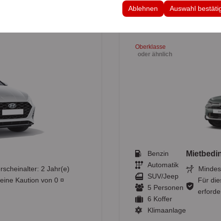
 Ihre Benutzeroberflächeneinstellungen, Sprachpräferenzen und andere
Ablehnen
Auswahl bestäti
Oberklasse
oder ähnlich
Benzin
Mietbedi
Automatik
rscheinalter: 2 Jahr(e)
Mindest
SUV/Jeep
 eine Kaution von 0 ¤
Für die
5 Personen
erforder
6 Koffer
Klimaanlage