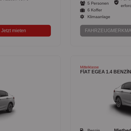
5 Personen
erford
6 Koffer
Klimaanlage
Jetzt mieten
FAHRZEUGMERKMA
Mittelklasse
FİAT EGEA 1.4 BENZİ
Benzin
Mietbe