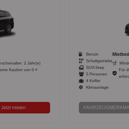
Benzin
Mietbe
Schaltgetriebe
rscheinalter: 2 Jahr(e)
Minde
SUV/Jeep
 eine Kaution von 0 ¤
Für d
5 Personen
erford
4 Koffer
Klimaanlage
Jetzt mieten
FAHRZEUGMERKMA