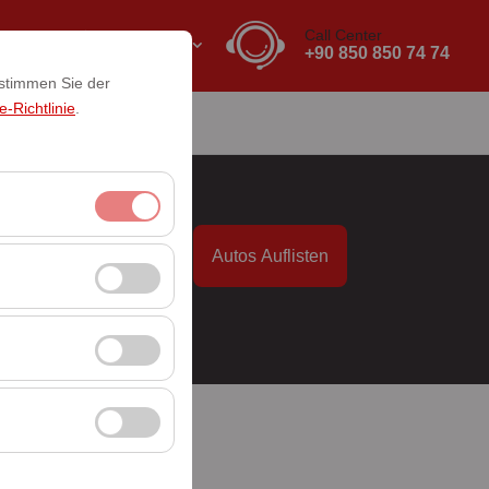
Call Center
DE
EURO
+90 850 850 74 74
 stimmen Sie der
-Richtlinie
.
akt
it
Autos Auflisten
itzungsverwaltung
09:00
rzahl, meistbesuchte
ssen und die
erbung anzuzeigen
 Plattform