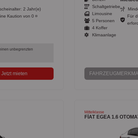
Schaltgetriebe
scheinalter: 2 Jahr(e)
Minde
Limousine
ine Kaution von 0 ¤
Für d
5 Personen
erford
4 Koffer
Klimaanlage
 einen unbegrenzten
Jetzt mieten
FAHRZEUGMERKMA
Mittelklasse
FİAT EGEA 1.6 OTOMA