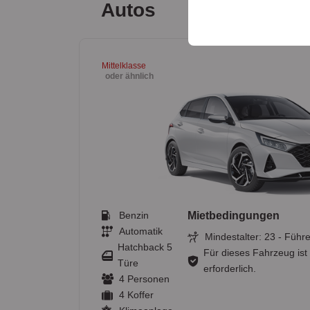
sicherzustellen, indem
Autos
gespeichert werden.
Mittelklasse
oder ähnlich
Benzin
Mietbedingungen
Automatik
Mindestalter: 23 - Führe
Hatchback 5
Für dieses Fahrzeug ist
Türe
erforderlich.
4 Personen
4 Koffer