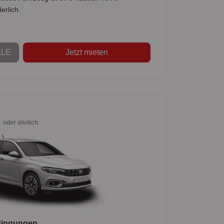
erlich.
LE
Jetzt mieten
N
oder ähnlich
dingungen