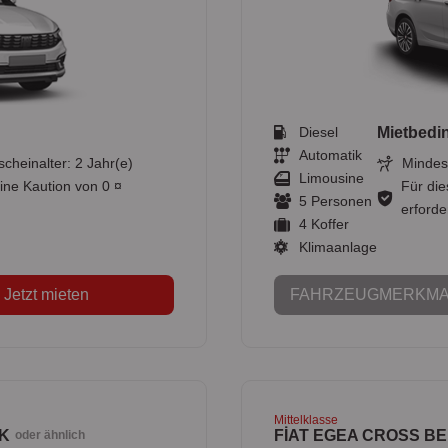
Diesel
Mietbedi
Automatik
scheinalter: 2 Jahr(e)
Mindest
Limousine
ine Kaution von 0 ¤
Für die
5 Personen
erforder
4 Koffer
Klimaanlage
Jetzt mieten
FAHRZEUGMERKMA
Mittelklasse
İK
FİAT EGEA CROSS BE
oder ähnlich