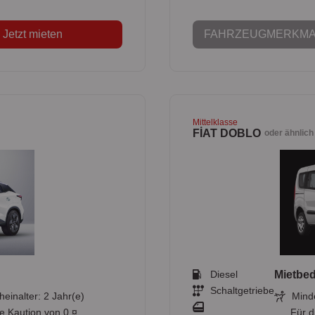
Jetzt mieten
FAHRZEUGMERKMA
Mittelklasse
FİAT DOBLO
oder ähnlich
Diesel
Mietbe
Schaltgetriebe
heinalter: 2 Jahr(e)
Minde
ne Kaution von 0 ¤
Für d