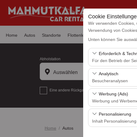
Cookie Einstellung
Wir verwenden Cookies, 
Verwendung von Cookies z
Home
Autos
Standorte
Flottenleasing
Nachrichten
Hä
Unten können Sie auswäh
Erforderlich & Tech
Abholstation
Für den Betrieb der Sei
Diese Cookies sind für
Auswählen
Analytisch
und grundlegende Funkt
Besucheranalysen
Eine andere Rückgabestation auswählen
Diese Cookies ermöglic
Werbung (Ads)
Seiten, Nutzerverhalte
Werbung und Werbem
Benutzererfahrung kont
Diese Cookies ermöglic
Personalisierung
und die Wirksamkeit u
Inhalt Personalisierung
Home
Autos
Diese Cookies werden v