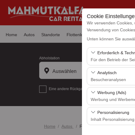
Cookie Einstellung
Wir verwenden Cookies, 
Verwendung von Cookies z
Home
Autos
Standorte
Flottenleasing
Nachrichten
Hä
Unten können Sie auswäh
Erforderlich & Tech
Abholstation
Für den Betrieb der Sei
Diese Cookies sind für
Auswählen
Analytisch
und grundlegende Funkt
Besucheranalysen
Eine andere Rückgabestation auswählen
Diese Cookies ermöglic
Werbung (Ads)
Seiten, Nutzerverhalte
Werbung und Werbem
Benutzererfahrung kont
Diese Cookies ermöglic
Personalisierung
und die Wirksamkeit u
Inhalt Personalisierung
Home
Autos
Ford Courier 1.5 Dizel
Diese Cookies werden v