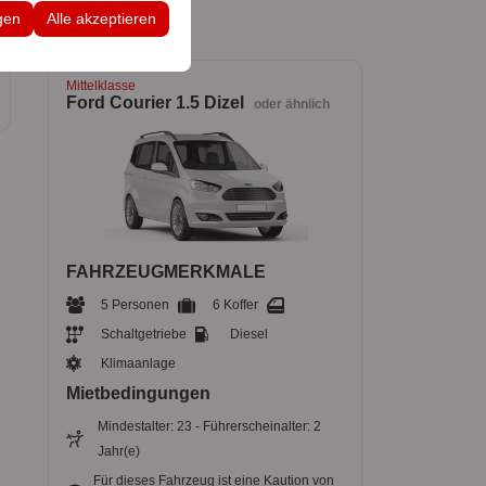
 Konfigurationen
gen
Alle akzeptieren
Mittelklasse
Ford Courier 1.5 Dizel
oder ähnlich
FAHRZEUGMERKMALE
5 Personen
6 Koffer
Schaltgetriebe
Diesel
Klimaanlage
Mietbedingungen
Mindestalter: 23 - Führerscheinalter: 2
Jahr(e)
Für dieses Fahrzeug ist eine Kaution von