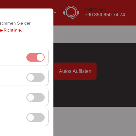
Call Center
DE
EURO
+90 850 850 74 74
 stimmen Sie der
-Richtlinie
.
akt
it
Autos Auflisten
itzungsverwaltung
09:00
rzahl, meistbesuchte
ssen und die
erbung anzuzeigen
 Plattform