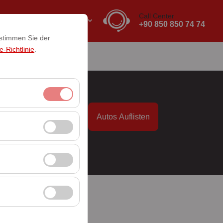
Call Center
DE
EURO
+90 850 850 74 74
 stimmen Sie der
-Richtlinie
.
akt
it
Autos Auflisten
itzungsverwaltung
09:00
rzahl, meistbesuchte
ssen und die
erbung anzuzeigen
 Plattform