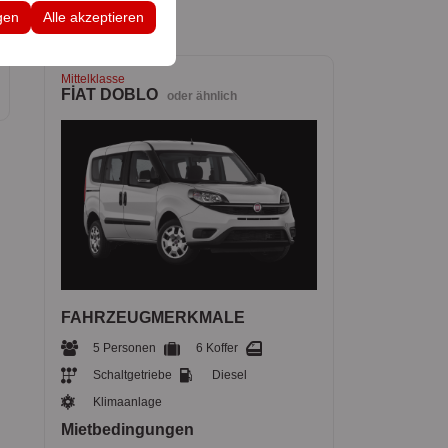
 Konfigurationen
gen
Alle akzeptieren
Mittelklasse
FİAT DOBLO
oder ähnlich
FAHRZEUGMERKMALE
5 Personen
6 Koffer
Schaltgetriebe
Diesel
Klimaanlage
Mietbedingungen