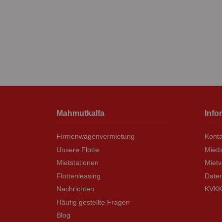
Mahmutkalfa
Info
Firmenwagenvermietung
Konta
Unsere Flotte
Miet
Mietstationen
Mietv
Flottenleasing
Daten
Nachrichten
KVKK 
Häufig gestellte Fragen
Blog