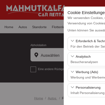
Cookie Einstellung
Wir verwenden Cookies, 
Verwendung von Cookies z
Home
Autos
Standorte
Flottenleasing
Nachrichten
Hä
Unten können Sie auswäh
Erforderlich & Tech
Abholstation
Für den Betrieb der Sei
Diese Cookies sind für
Auswählen
Analytisch
und grundlegende Funkt
Besucheranalysen
Eine andere Rückgabestation auswählen
Diese Cookies ermöglic
Werbung (Ads)
Seiten, Nutzerverhalte
Werbung und Werbem
Benutzererfahrung kont
Diese Cookies ermöglic
Personalisierung
und die Wirksamkeit u
Inhalt Personalisierung
Home
Autos
FİAT DOBLO
Diese Cookies werden v