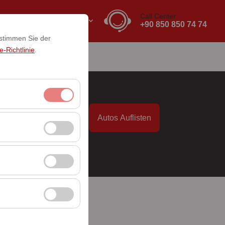
Call Center
DE
EURO
+90 850 850 74 74
 stimmen Sie der
-Richtlinie
.
akt
it
Autos Auflisten
itzungsverwaltung
09:00
rzahl, meistbesuchte
ssen und die
erbung anzuzeigen
 Plattform