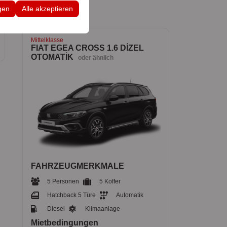
 Konfigurationen
gen
Alle akzeptieren
Mittelklasse
FIAT EGEA CROSS 1.6 DİZEL
OTOMATİK
oder ähnlich
FAHRZEUGMERKMALE
5 Personen
5 Koffer
Hatchback 5 Türe
Automatik
Diesel
Klimaanlage
Mietbedingungen