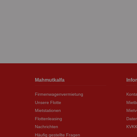
Mahmutkalfa
Info
Firmenwagenvermietung
Konta
Unsere Flotte
Miet
Mietstationen
Mietv
Flottenleasing
Daten
Nachrichten
KVKK 
Häufig gestellte Fragen