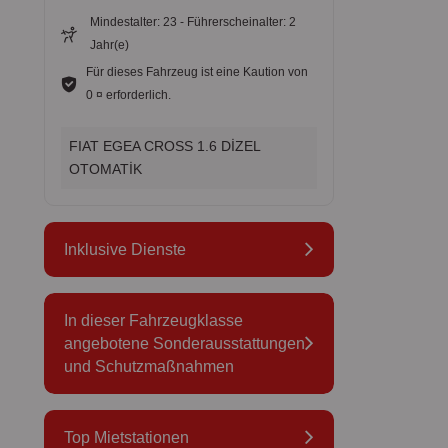
Mindestalter: 23 - Führerscheinalter: 2
Jahr(e)
Für dieses Fahrzeug ist eine Kaution von
0 ¤ erforderlich.
FIAT EGEA CROSS 1.6 DİZEL
OTOMATİK
Inklusive Dienste
In dieser Fahrzeugklasse
angebotene Sonderausstattungen
und Schutzmaßnahmen
Top Mietstationen