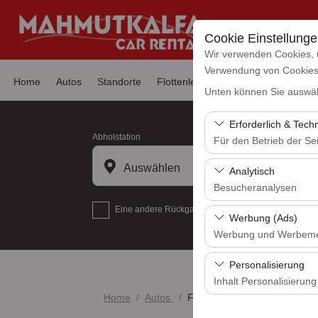
Cookie Einstellung
Wir verwenden Cookies, 
Verwendung von Cookies z
Home
Autos
Standorte
Flottenleasing
Nachrichten
Hä
Unten können Sie auswäh
Erforderlich & Tech
Abholstation
Für den Betrieb der Sei
Diese Cookies sind für
Auswählen
Analytisch
und grundlegende Funkt
Besucheranalysen
Eine andere Rückgabestation auswählen
Diese Cookies ermöglic
Werbung (Ads)
Seiten, Nutzerverhalte
Werbung und Werbem
Benutzererfahrung kont
Diese Cookies ermöglic
Personalisierung
und die Wirksamkeit u
Inhalt Personalisierung
Home
Autos
FIAT EGEA CROSS 1.6 DİZ
Diese Cookies werden v